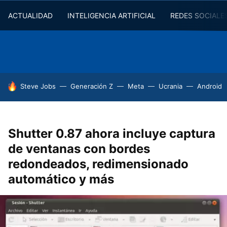
ACTUALIDAD
INTELIGENCIA ARTIFICIAL
REDES SOCIALE
HOY SE HABLA DE
Steve Jobs
Generación Z
Meta
Ucrania
Android
Shutter 0.87 ahora incluye captura
de ventanas con bordes
redondeados, redimensionado
automático y más