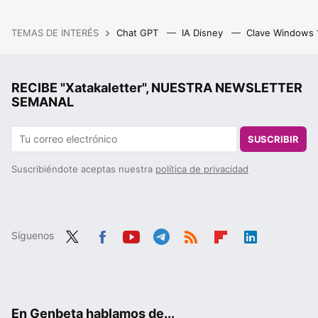
TEMAS DE INTERÉS
Chat GPT
IA Disney
Clave Windows
RECIBE "Xatakaletter", NUESTRA NEWSLETTER
SEMANAL
SUSCRIBIR
Suscribiéndote aceptas nuestra
política de privacidad
Síguenos
Twit
Fac
You
Tele
RSS
Flip
Link
ter
ebo
tub
gra
boa
edIn
ok
e
m
rd
En Genbeta hablamos de...