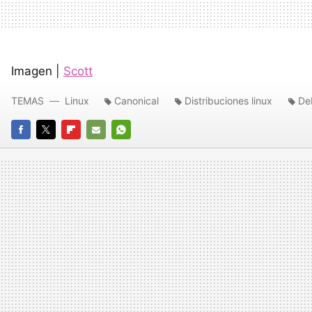
Imagen |
Scott
TEMAS
Linux
Canonical
Distribuciones linux
De
FACEBOOK
TWITTER
FLIPBOARD
E-
WHATSAPP
MAIL