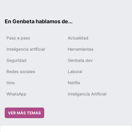
ter
ebo
tub
gra
boa
edIn
ok
e
m
rd
En Genbeta hablamos de...
Paso a paso
Actualidad
Inteligencia artificial
Herramientas
Seguridad
Genbeta dev
Redes sociales
Laboral
timo
Netflix
WhatsApp
Inteligencia Artificial
VER MÁS TEMAS