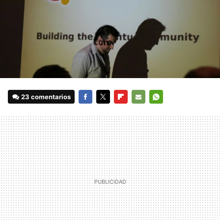
23 comentarios
FACEBOOK
TWITTER
FLIPBOARD
E-
WHATSAPP
MAIL