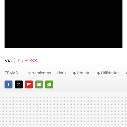
Vía |
It's FOSS
TEMAS
Herramientas
Linux
Ubuntu
Utilidades
FACEBOOK
TWITTER
FLIPBOARD
E-
WHATSAPP
MAIL