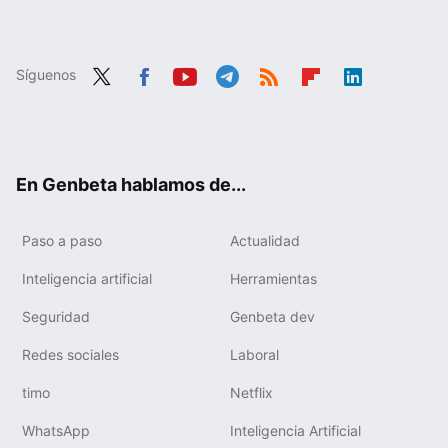
Síguenos
Twit
Fac
You
Tele
RSS
Flip
Link
ter
ebo
tub
gra
boa
edIn
ok
e
m
rd
En Genbeta hablamos de...
Paso a paso
Actualidad
Inteligencia artificial
Herramientas
Seguridad
Genbeta dev
Redes sociales
Laboral
timo
Netflix
WhatsApp
Inteligencia Artificial