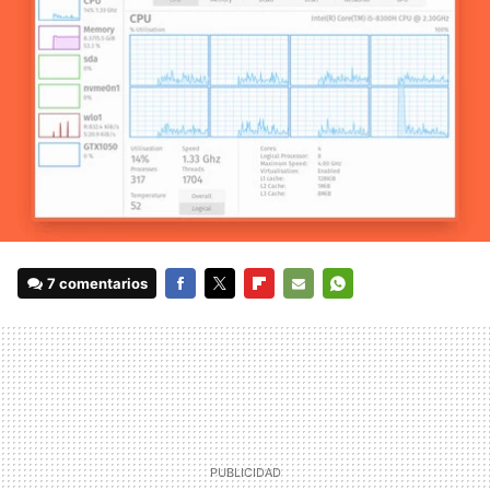
7 comentarios
FACEBOOK
TWITTER
FLIPBOARD
E-
WHATSAPP
MAIL