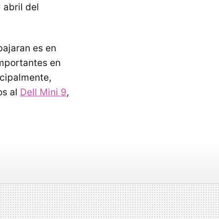
 abril del
bajaran es en
importantes en
ncipalmente,
os al
Dell Mini 9
,