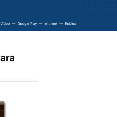
 Video
Google Play
Internet
Roblox
para