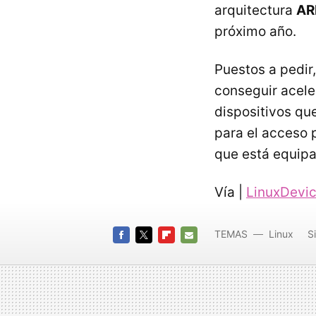
arquitectura
AR
próximo año.
Puestos a pedir
conseguir acele
dispositivos que
para el acceso 
que está equip
Vía |
LinuxDevi
TEMAS
Linux
S
FACEBOOK
TWITTER
FLIPBOARD
E-
MAIL