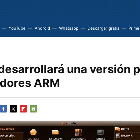
YouTube
Android
Whatsapp
Descargar gratis
Prime
desarrollará una versión 
adores ARM
FACEBOOK
TWITTER
FLIPBOARD
E-
MAIL