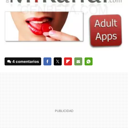
4 comentarios
FACEBOOK
TWITTER
FLIPBOARD
E-
WHATSAPP
MAIL