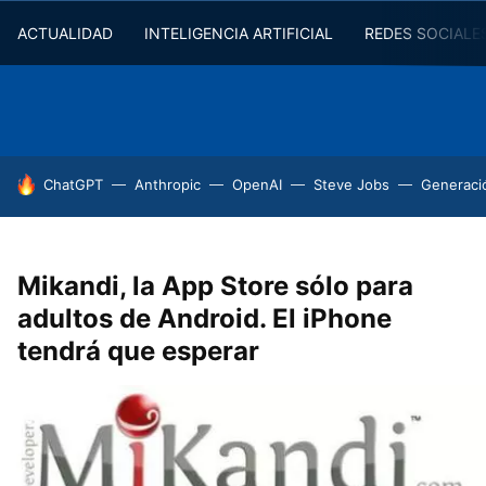
ACTUALIDAD
INTELIGENCIA ARTIFICIAL
REDES SOCIALE
HOY SE HABLA DE
ChatGPT
Anthropic
OpenAI
Steve Jobs
Generaci
Mikandi, la App Store sólo para
adultos de Android. El iPhone
tendrá que esperar