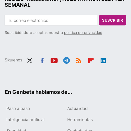
SEMANAL
SUSCRIBIR
Suscribiéndote aceptas nuestra
política de privacidad
Síguenos
Twit
Fac
You
Tele
RSS
Flip
Link
ter
ebo
tub
gra
boa
edIn
ok
e
m
rd
En Genbeta hablamos de...
Paso a paso
Actualidad
Inteligencia artificial
Herramientas
Seguridad
Genbeta dev