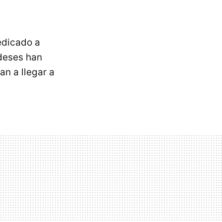
edicado a
ndeses han
n a llegar a