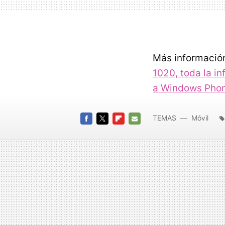
Más informació
1020, toda la i
a Windows Pho
TEMAS
Móvil
FACEBOOK
TWITTER
FLIPBOARD
E-
MAIL