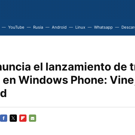
YouTube
Rusia
Android
Linux
Whatsapp
Descarg
uncia el lanzamiento de t
 en Windows Phone: Vine,
rd
FACEBOOK
TWITTER
FLIPBOARD
E-
MAIL