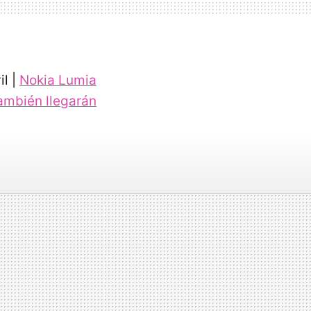
l |
Nokia Lumia
también llegarán