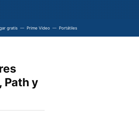
ar gratis
Prime Video
Portátiles
res
 Path y