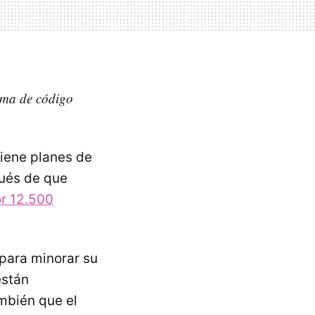
orma de código
iene planes de
ués de que
or 12.500
para minorar su
están
mbién que el