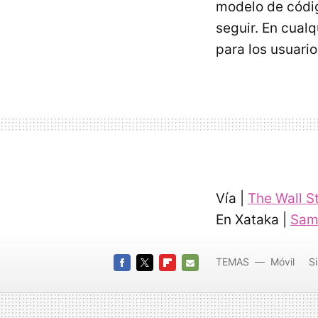
modelo de códig
seguir. En cual
para los usuario
Vía |
The Wall S
En Xataka |
Sam
TEMAS
Móvil
S
FACEBOOK
TWITTER
FLIPBOARD
E-
MAIL