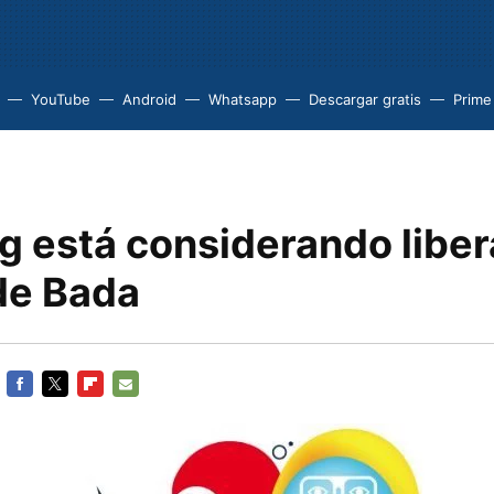
YouTube
Android
Whatsapp
Descargar gratis
Prime
 está considerando libera
de Bada
FACEBOOK
TWITTER
FLIPBOARD
E-
MAIL