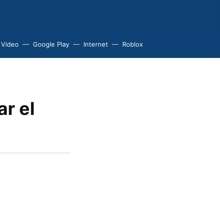
 Video
Google Play
Internet
Roblox
r el