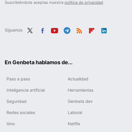
Suscribiéndote aceptas nuestra
política de privacidad
Síguenos
Twit
Fac
You
Tele
RSS
Flip
Link
ter
ebo
tub
gra
boa
edIn
ok
e
m
rd
En Genbeta hablamos de...
Paso a paso
Actualidad
Inteligencia artificial
Herramientas
Seguridad
Genbeta dev
Redes sociales
Laboral
timo
Netflix