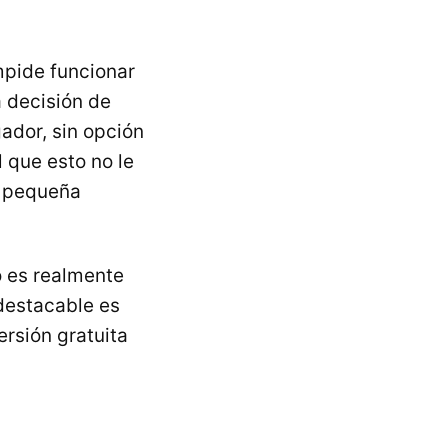
mpide funcionar
a decisión de
ador, sin opción
l que esto no le
a pequeña
o es realmente
 destacable es
rsión gratuita