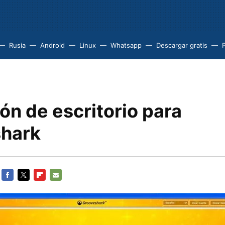
Rusia
Android
Linux
Whatsapp
Descargar gratis
P
ón de escritorio para
hark
FACEBOOK
TWITTER
FLIPBOARD
E-
MAIL