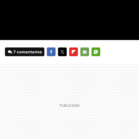
7 comentarios
FACEBOOK
TWITTER
FLIPBOARD
E-
WHATSAPP
MAIL