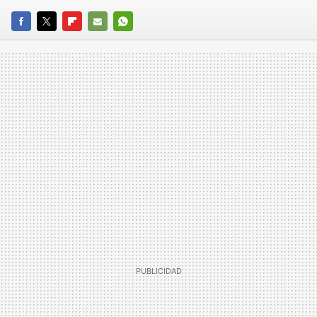
FACEBOOK
TWITTER
FLIPBOARD
E-
WHATSAPP
MAIL