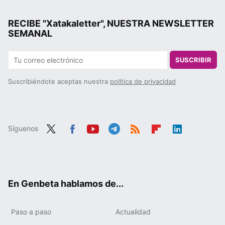
RECIBE "Xatakaletter", NUESTRA NEWSLETTER
SEMANAL
SUSCRIBIR
Suscribiéndote aceptas nuestra
política de privacidad
Síguenos
Twit
Fac
You
Tele
RSS
Flip
Link
ter
ebo
tub
gra
boa
edIn
ok
e
m
rd
En Genbeta hablamos de...
Paso a paso
Actualidad