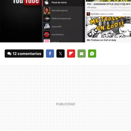
12 comentarios
FACEBOOK
TWITTER
FLIPBOARD
E-
WHATSAPP
MAIL