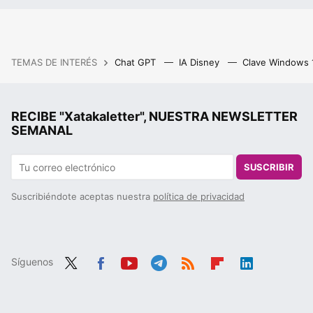
TEMAS DE INTERÉS
Chat GPT
IA Disney
Clave Windows
RECIBE "Xatakaletter", NUESTRA NEWSLETTER
SEMANAL
SUSCRIBIR
Suscribiéndote aceptas nuestra
política de privacidad
Síguenos
Twit
Fac
You
Tele
RSS
Flip
Link
ter
ebo
tub
gra
boa
edIn