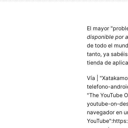
El mayor "probl
disponible por 
de todo el mund
tanto, ya sabéis
tienda de aplic
Vía | "Xatakamo
telefono-andro
"The YouTube Of
youtube-on-desk
navegador en u
YouTube":https