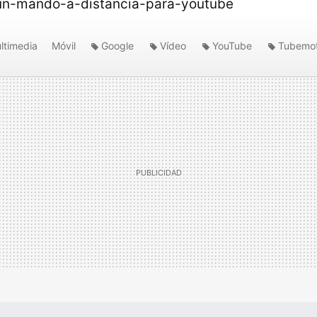
un-mando-a-distancia-para-youtube
ltimedia
Móvil
Google
Vídeo
YouTube
Tubemo