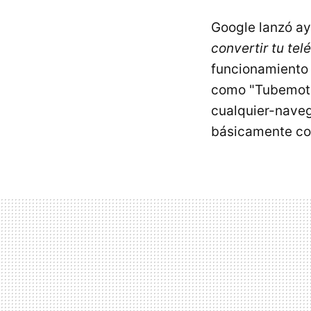
Google lanzó a
convertir tu te
funcionamiento 
como "Tubemote
cualquier-nave
básicamente con