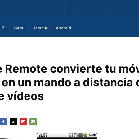
 Z
Meta
Ucrania
Android
 Remote convierte tu móv
 en un mando a distancia 
e vídeos
FACEBOOK
TWITTER
FLIPBOARD
E-
MAIL