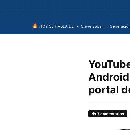
HOY SE HABLA DE
Steve Jobs
Generación
YouTube
Android
portal d
7 comentarios