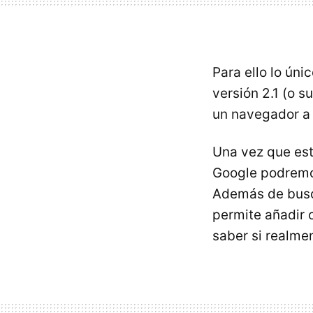
Para ello lo ún
versión 2.1 (o s
un navegador a 
Una vez que es
Google podremo
Además de busca
permite añadir o
saber si realme