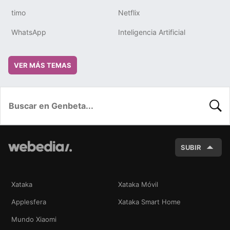
timo
Netflix
WhatsApp
Inteligencia Artificial
VER MÁS TEMAS
BUSC
SUBIR
Xataka
Xataka Móvil
Applesfera
Xataka Smart Home
Mundo Xiaomi