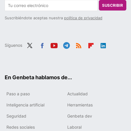
SUSCRIBIR
Suscribiéndote aceptas nuestra
política de privacidad
Síguenos
Twit
Fac
You
Tele
RSS
Flip
Link
ter
ebo
tub
gra
boa
edIn
ok
e
m
rd
En Genbeta hablamos de...
Paso a paso
Actualidad
Inteligencia artificial
Herramientas
Seguridad
Genbeta dev
Redes sociales
Laboral