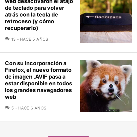
web desactivaron el atajo
de teclado para volver
atrás con la tecla de
retroceso (y cómo
recuperarlo)
COMENTARIOS
13
HACE 5 AÑOS
Con su incorporación a
Firefox, el nuevo formato
de imagen .AVIF pasa a
estar disponible en todos
los grandes navegadores
web
COMENTARIOS
5
HACE 6 AÑOS