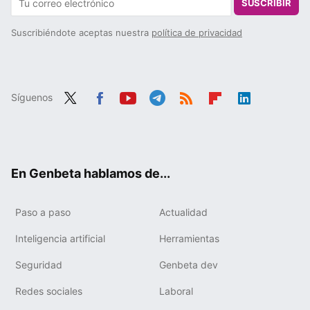
SUSCRIBIR
Suscribiéndote aceptas nuestra
política de privacidad
Síguenos
Twit
Fac
You
Tele
RSS
Flip
Link
ter
ebo
tub
gra
boa
edIn
ok
e
m
rd
En Genbeta hablamos de...
Paso a paso
Actualidad
Inteligencia artificial
Herramientas
Seguridad
Genbeta dev
Redes sociales
Laboral