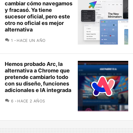
cambiar cómo navegamos
y fracasó. Ya tiene
sucesor oficial, pero este
otro no oficial es mejor
alternativa
COMENTARIOS
1
HACE UN AÑO
Hemos probado Arc, la
alternativa a Chrome que
pretende cambiarlo todo
con su diseño, funciones
adicionales e IA integrada
COMENTARIOS
6
HACE 2 AÑOS