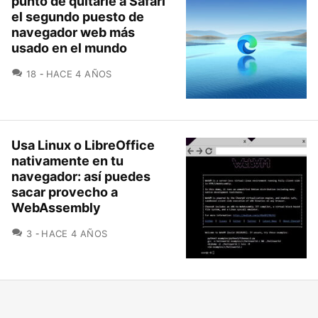
punto de quitarle a Safari
el segundo puesto de
navegador web más
usado en el mundo
COMENTARIOS
18
HACE 4 AÑOS
Usa Linux o LibreOffice
nativamente en tu
navegador: así puedes
sacar provecho a
WebAssembly
COMENTARIOS
3
HACE 4 AÑOS