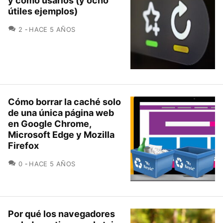
y cómo usarlos (y ocho
útiles ejemplos)
COMENTARIOS
2
HACE 5 AÑOS
Cómo borrar la caché solo
de una única página web
en Google Chrome,
Microsoft Edge y Mozilla
Firefox
COMENTARIOS
0
HACE 5 AÑOS
Por qué los navegadores