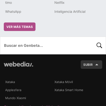
timo
Netflix
WhatsApp
Inteligencia Artificial
VER MÁS TEMAS
BUSC
SUBIR
Xataka
Xataka Móvil
Applesfera
Xataka Smart Home
Mundo Xiaomi