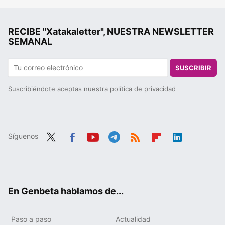
RECIBE "Xatakaletter", NUESTRA NEWSLETTER
SEMANAL
SUSCRIBIR
Suscribiéndote aceptas nuestra
política de privacidad
Síguenos
Twit
Fac
You
Tele
RSS
Flip
Link
ter
ebo
tub
gra
boa
edIn
ok
e
m
rd
En Genbeta hablamos de...
Paso a paso
Actualidad