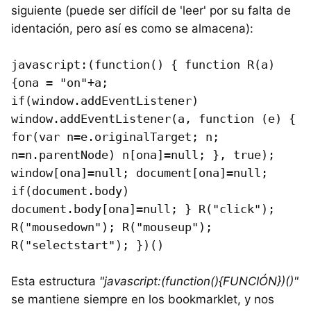
siguiente (puede ser difícil de 'leer' por su falta de
identación, pero así es como se almacena):
javascript:(function() { function R(a)
{ona = "on"+a;
if(window.addEventListener)
window.addEventListener(a, function (e) {
for(var n=e.originalTarget; n;
n=n.parentNode) n[ona]=null; }, true);
window[ona]=null; document[ona]=null;
if(document.body)
document.body[ona]=null; } R("click");
R("mousedown"); R("mouseup");
R("selectstart"); })()
Esta estructura
"javascript:(function(){FUNCIÓN})()"
se mantiene siempre en los bookmarklet, y nos