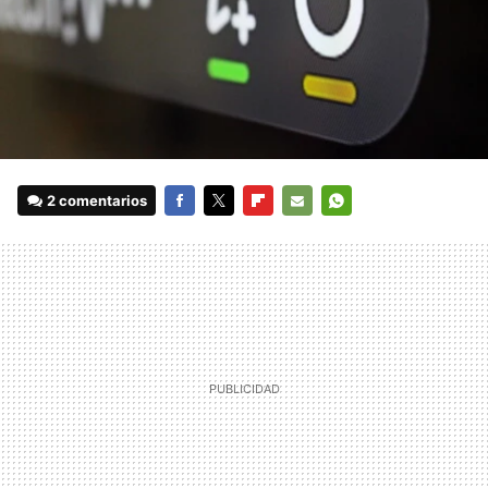
2 comentarios
FACEBOOK
TWITTER
FLIPBOARD
E-
WHATSAPP
MAIL