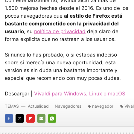
Con este lanzamiento, Vivaldi alcanza más de
1.500 mejoras hechas desde el 2016. Es uno de los
pocos navegadores que
al estilo de Firefox está
bastante comprometido con la privacidad del
usuario
, su
política de privacidad
deja claro de
forma explicita que no rastrean a los usuarios.
Si nunca lo has probado, o si estabas indeciso
sobre si merecía una nueva oportunidad, esta
versión es sin duda una bastante importante y
especial que recomiendo con muy pocas dudas.
Descargar |
Vivaldi para Windows, Linux o macOS
TEMAS
Actualidad
Navegadores
navegador
Vival
FACEBOOK
TWITTER
FLIPBOARD
E-
WHATSAPP