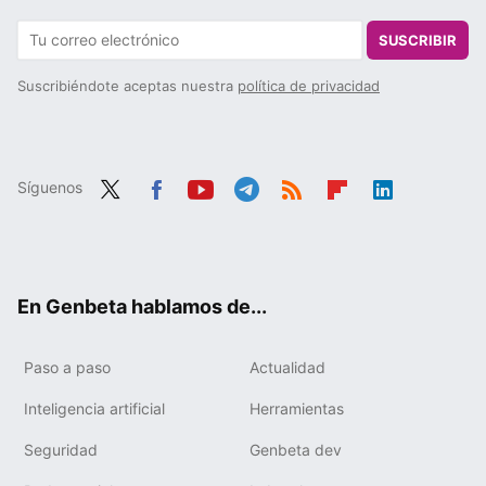
SUSCRIBIR
Suscribiéndote aceptas nuestra
política de privacidad
Síguenos
Twit
Fac
You
Tele
RSS
Flip
Link
ter
ebo
tub
gra
boa
edIn
ok
e
m
rd
En Genbeta hablamos de...
Paso a paso
Actualidad
Inteligencia artificial
Herramientas
Seguridad
Genbeta dev