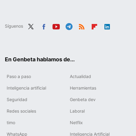
Síguenos
Twit
Fac
You
Tele
RSS
Flip
Link
ter
ebo
tub
gra
boa
edIn
ok
e
m
rd
En Genbeta hablamos de...
Paso a paso
Actualidad
Inteligencia artificial
Herramientas
Seguridad
Genbeta dev
Redes sociales
Laboral
timo
Netflix
WhatsApp
Inteligencia Artificial