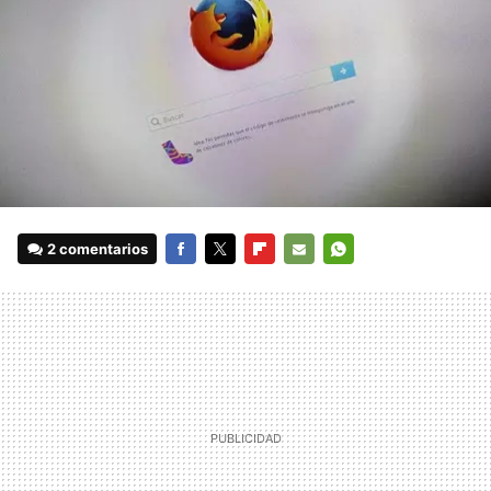
2 comentarios
FACEBOOK
TWITTER
FLIPBOARD
E-
WHATSAPP
MAIL