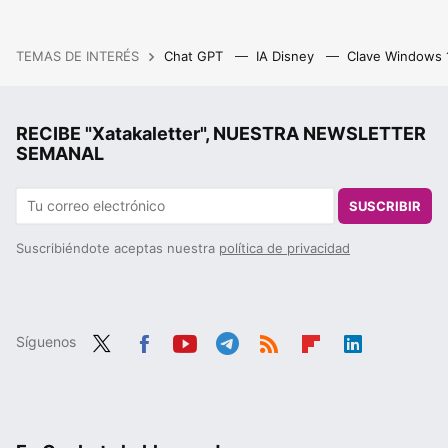
TEMAS DE INTERÉS
Chat GPT
IA Disney
Clave Windows
RECIBE "Xatakaletter", NUESTRA NEWSLETTER
SEMANAL
SUSCRIBIR
Suscribiéndote aceptas nuestra
política de privacidad
Síguenos
Twit
Fac
You
Tele
RSS
Flip
Link
ter
ebo
tub
gra
boa
edIn
ok
e
m
rd