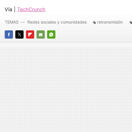
Vía |
TechCrunch
TEMAS
Redes sociales y comunidades
retransmisión
FACEBOOK
TWITTER
FLIPBOARD
E-
WHATSAPP
MAIL