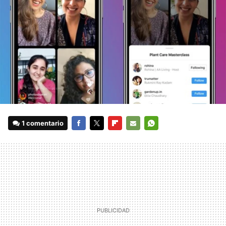
1 comentario
FACEBOOK
TWITTER
FLIPBOARD
E-
WHATSAPP
MAIL