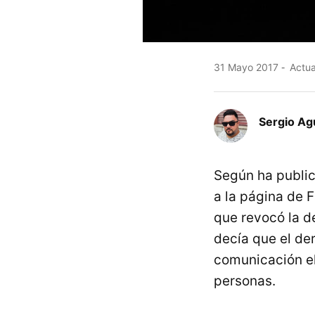
31 Mayo 2017
Actua
Sergio A
Según ha publi
a la página de 
que revocó la de
decía que el de
comunicación el
personas.