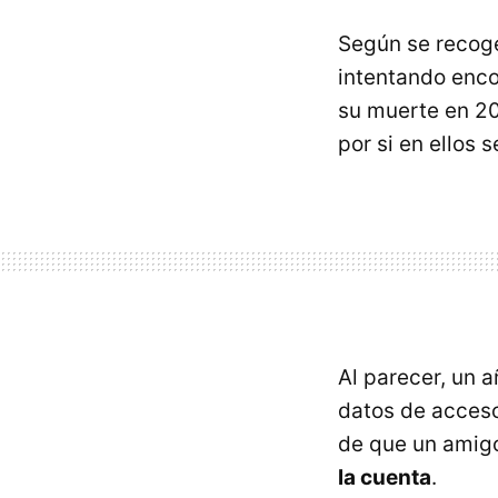
Según se reco
intentando enc
su muerte en 201
por si en ellos 
Al parecer, un a
datos de acceso
de que un amigo
la cuenta
.