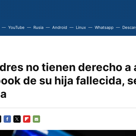
YouTube
Rusia
Android
Linux
Whatsapp
Descarg
dres no tienen derecho a
ook de su hija fallecida, 
ia
FACEBOOK
TWITTER
FLIPBOARD
E-
MAIL