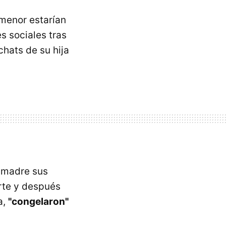
 menor estarían
s sociales tras
chats de su hija
u madre sus
rte y después
a,
"congelaron"