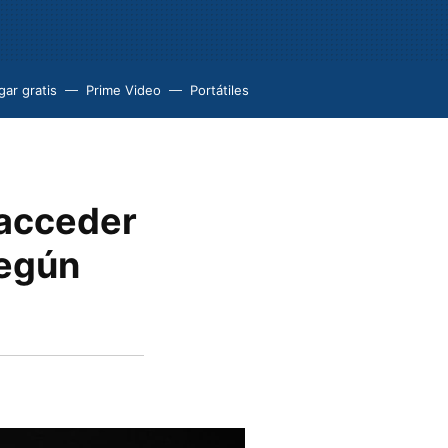
ar gratis
Prime Video
Portátiles
 acceder
según