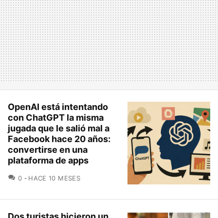
OpenAI está intentando
con ChatGPT la misma
jugada que le salió mal a
Facebook hace 20 años:
convertirse en una
plataforma de apps
COMENTARIOS
0
HACE 10 MESES
Dos turistas hicieron un