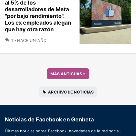
al 5% de los
desarrolladores de Meta
"por bajo rendimiento".
Los ex empleados alegan
que hay otra razón
COMENTARIOS
1
HACE UN AÑO
MÁS ANTIGUAS
»
ARCHIVO DE NOTICIAS
Noticias de Facebook en Genbeta
Últimas noticias sobre Facebook: novedades de la red social,