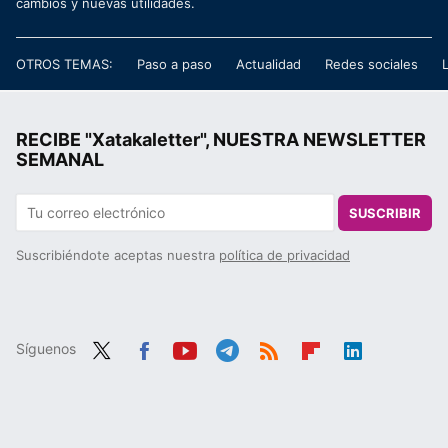
cambios y nuevas utilidades.
OTROS TEMAS:
Paso a paso
Actualidad
Redes sociales
RECIBE "Xatakaletter", NUESTRA NEWSLETTER
SEMANAL
SUSCRIBIR
Suscribiéndote aceptas nuestra
política de privacidad
Síguenos
Twit
Fac
You
Tele
RSS
Flip
Link
ter
ebo
tub
gra
boa
edIn
ok
e
m
rd