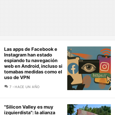
Las apps de Facebook e
Instagram han estado
espiando tu navegación
web en Android, incluso si
tomabas medidas como el
uso de VPN
COMENTARIOS
7
HACE UN AÑO
"Silicon Valley es muy
izquierdista": la alianza