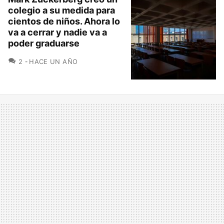
colegio a su medida para
cientos de niños. Ahora lo
va a cerrar y nadie va a
poder graduarse
COMENTARIOS
2
HACE UN AÑO