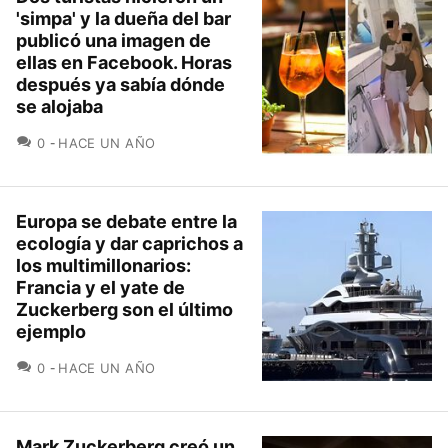
'simpa' y la dueña del bar
publicó una imagen de
ellas en Facebook. Horas
después ya sabía dónde
se alojaba
COMENTARIOS
0
HACE UN AÑO
Europa se debate entre la
ecología y dar caprichos a
los multimillonarios:
Francia y el yate de
Zuckerberg son el último
ejemplo
COMENTARIOS
0
HACE UN AÑO
Mark Zuckerberg creó un