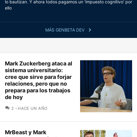
lo bautizan. Y ahora todos pagamos un 'impuesto cognitivo' por
ello
MÁS GENBETA DEV
Mark Zuckerberg ataca al
sistema universitario:
cree que sirve para forjar
relaciones, pero que no
prepara para los trabajos
de hoy
COMENTARIOS
2
HACE UN AÑO
MrBeast y Mark