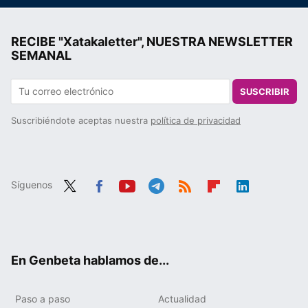
RECIBE "Xatakaletter", NUESTRA NEWSLETTER
SEMANAL
SUSCRIBIR
Suscribiéndote aceptas nuestra
política de privacidad
Síguenos
Twit
Fac
You
Tele
RSS
Flip
Link
ter
ebo
tub
gra
boa
edIn
ok
e
m
rd
En Genbeta hablamos de...
Paso a paso
Actualidad