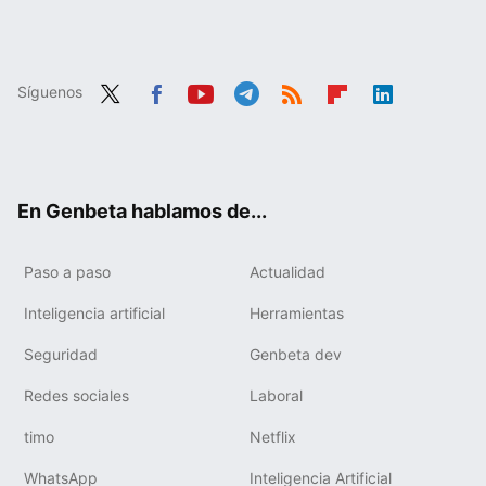
Síguenos
Twit
Fac
You
Tele
RSS
Flip
Link
ter
ebo
tub
gra
boa
edIn
ok
e
m
rd
En Genbeta hablamos de...
Paso a paso
Actualidad
Inteligencia artificial
Herramientas
Seguridad
Genbeta dev
Redes sociales
Laboral
timo
Netflix
WhatsApp
Inteligencia Artificial