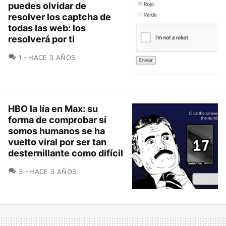
puedes olvidar de
resolver los captcha de
todas las web: los
resolverá por ti
COMENTARIOS
1
HACE 3 AÑOS
HBO la lía en Max: su
forma de comprobar si
somos humanos se ha
vuelto viral por ser tan
desternillante como difícil
COMENTARIOS
3
HACE 3 AÑOS