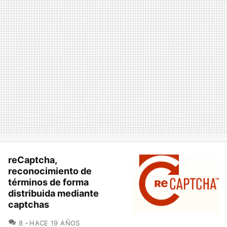
reCaptcha,
reconocimiento de
términos de forma
distribuida mediante
captchas
COMENTARIOS
8
HACE 19 AÑOS