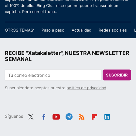
el 100% de ellos.Bing Chat dice que no puede transcribir un
captcha. Pero con el truco...
OTROS TEMAS:
Paso a paso
Actualidad
Redes sociales
RECIBE "Xatakaletter", NUESTRA NEWSLETTER
SEMANAL
SUSCRIBIR
Suscribiéndote aceptas nuestra
política de privacidad
Síguenos
Twit
Fac
You
Tele
RSS
Flip
Link
ter
ebo
tub
gra
boa
edIn