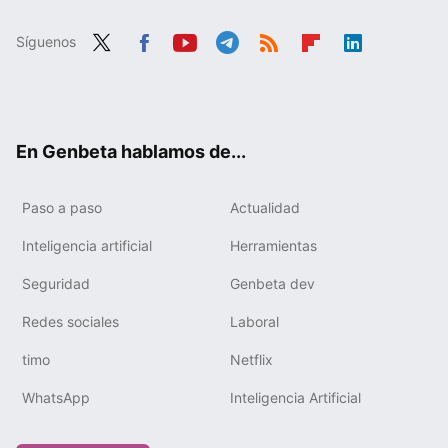
Síguenos
Twit
Fac
You
Tele
RSS
Flip
Link
ter
ebo
tub
gra
boa
edIn
ok
e
m
rd
En Genbeta hablamos de...
Paso a paso
Actualidad
Inteligencia artificial
Herramientas
Seguridad
Genbeta dev
Redes sociales
Laboral
timo
Netflix
WhatsApp
Inteligencia Artificial