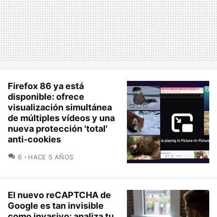
Firefox 86 ya está
disponible: ofrece
visualización simultánea
de múltiples vídeos y una
nueva protección 'total'
anti-cookies
COMENTARIOS
6
HACE 5 AÑOS
El nuevo reCAPTCHA de
Google es tan invisible
como invasivo: analiza tu