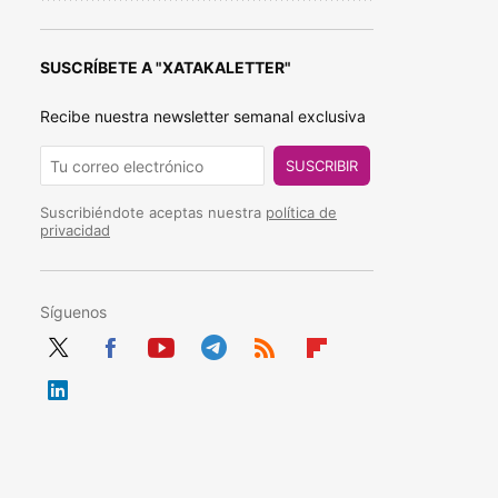
SUSCRÍBETE A "XATAKALETTER"
Recibe nuestra newsletter semanal exclusiva
SUSCRIBIR
Suscribiéndote aceptas nuestra
política de
privacidad
Síguenos
Twit
Fac
You
Tele
RSS
Flip
ter
ebo
tub
gra
boa
Link
ok
e
m
rd
edIn