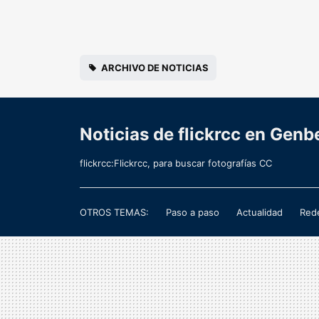
ARCHIVO DE NOTICIAS
Noticias de flickrcc en Genb
flickrcc:Flickrcc, para buscar fotografías CC
OTROS TEMAS:
Paso a paso
Actualidad
Rede