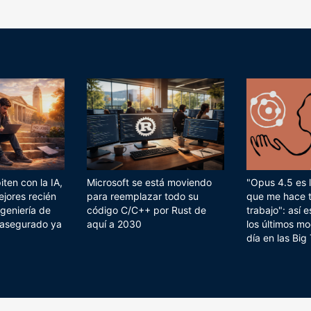
ten con la IA,
Microsoft se está moviendo
"Opus 4.5 es l
ejores recién
para reemplazar todo su
que me hace 
geniería de
código C/C++ por Rust de
trabajo": así
 asegurado ya
aquí a 2030
los últimos mo
día en las Big