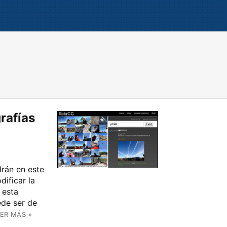
rafías
rán en este
dificar la
 esta
ede ser de
ER MÁS »