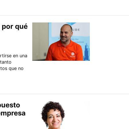
 por qué
tirse en una
 tanto
ctos que no
puesto
 empresa