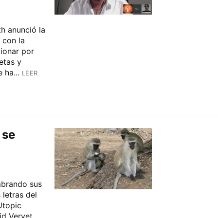
h anunció la
 con la
ionar por
etas y
 ha...
LEER
 se
ombrando sus
letras del
Utopic
id Vervet.