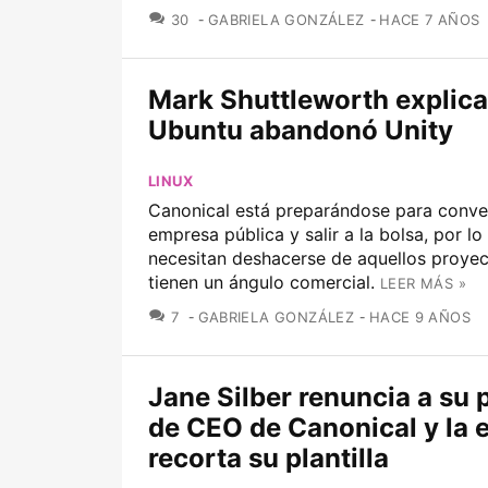
COMENTARIOS
30
GABRIELA GONZÁLEZ
HACE 7 AÑOS
Mark Shuttleworth explica
Ubuntu abandonó Unity
LINUX
Canonical está preparándose para conver
empresa pública y salir a la bolsa, por lo
necesitan deshacerse de aquellos proye
tienen un ángulo comercial.
LEER MÁS »
COMENTARIOS
7
GABRIELA GONZÁLEZ
HACE 9 AÑOS
Jane Silber renuncia a su 
de CEO de Canonical y la
recorta su plantilla