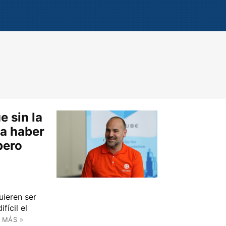
 sin la
ía haber
pero
uieren ser
fícil el
 MÁS »