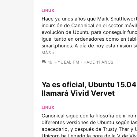
LINUX
Hace ya unos años que Mark Shuttlewort
incursión de Canonical en el sector móvil
evolución de Ubuntu para conseguir func
igual tanto en ordenadores como en tabl
smartphones. A día de hoy esta misión se
MÁS »
COMENTARIOS
19
YÚBAL FM
HACE 11 AÑOS
Ya es oficial, Ubuntu 15.04
llamará Vivid Vervet
LINUX
Canonical sigue con la filosofía de ir n
diferentes versiones de Ubuntu según las 
abecedario, y después de Trusty Thar y 
Unicorn ha llegado la hora de la V de Viv