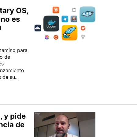
tary OS,
 no es
u
camino para
to de
es
anzamiento
de su...
, y pide
ncia de