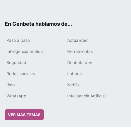
Twit
Fac
You
Tele
RSS
Flip
Link
ter
ebo
tub
gra
boa
edIn
ok
e
m
rd
En Genbeta hablamos de...
Paso a paso
Actualidad
Inteligencia artificial
Herramientas
Seguridad
Genbeta dev
Redes sociales
Laboral
timo
Netflix
WhatsApp
Inteligencia Artificial
VER MÁS TEMAS