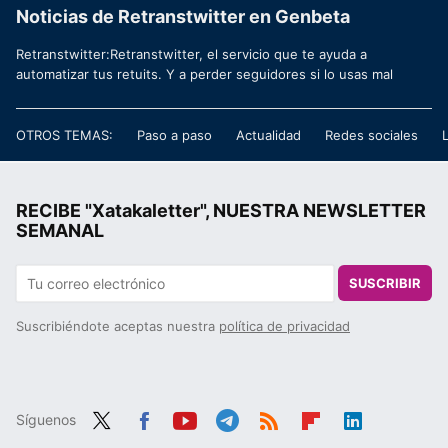
Noticias de Retranstwitter en Genbeta
Retranstwitter:Retranstwitter, el servicio que te ayuda a
automatizar tus retuits. Y a perder seguidores si lo usas mal
OTROS TEMAS:
Paso a paso
Actualidad
Redes sociales
RECIBE "Xatakaletter", NUESTRA NEWSLETTER
SEMANAL
SUSCRIBIR
Suscribiéndote aceptas nuestra
política de privacidad
Síguenos