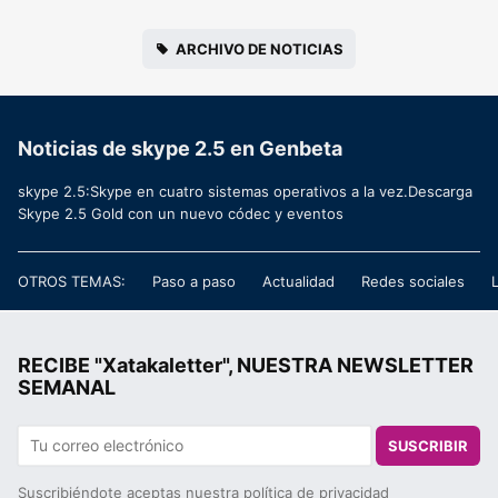
ARCHIVO DE NOTICIAS
Noticias de skype 2.5 en Genbeta
skype 2.5:Skype en cuatro sistemas operativos a la vez.Descarga
Skype 2.5 Gold con un nuevo códec y eventos
OTROS TEMAS:
Paso a paso
Actualidad
Redes sociales
RECIBE "Xatakaletter", NUESTRA NEWSLETTER
SEMANAL
SUSCRIBIR
Suscribiéndote aceptas nuestra
política de privacidad