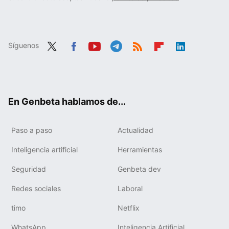
Síguenos
Twit
Fac
You
Tele
RSS
Flip
Link
ter
ebo
tub
gra
boa
edIn
ok
e
m
rd
En Genbeta hablamos de...
Paso a paso
Actualidad
Inteligencia artificial
Herramientas
Seguridad
Genbeta dev
Redes sociales
Laboral
timo
Netflix
WhatsApp
Inteligencia Artificial