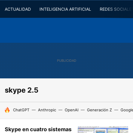
ACTUALIDAD
INTELIGENCIA ARTIFICIAL
REDES SOCIALE
skype 2.5
HOY SE HABLA DE
ChatGPT
Anthropic
OpenAI
Generación Z
Googl
Skype en cuatro sistemas