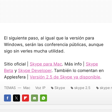
El siguiente paso, al igual que la versión para
Windows, serán las conferencia públicas, aunque
sigo sin verles mucha utilidad.
Sitio oficial |
Skype para Mac
. Más info |
Skype
Beta
y
Skype Developer
. También lo comentan en
Applesfera |
Versión 2.5 de Skype ya disponible
.
TEMAS
Mac
Voz IP
Skype
skype 2.5
skype 
FACEBOOK
TWITTER
FLIPBOARD
E-
WHATSAPP