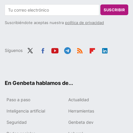
SUSCRIBIR
Suscribiéndote aceptas nuestra
política de privacidad
Síguenos
Twit
Fac
You
Tele
RSS
Flip
Link
ter
ebo
tub
gra
boa
edIn
ok
e
m
rd
En Genbeta hablamos de...
Paso a paso
Actualidad
Inteligencia artificial
Herramientas
Seguridad
Genbeta dev