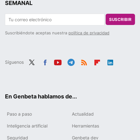
SEMANAL
SUSCRIBIR
Suscribiéndote aceptas nuestra
política de privacidad
Síguenos
Twit
Fac
You
Tele
RSS
Flip
Link
ter
ebo
tub
gra
boa
edIn
ok
e
m
rd
En Genbeta hablamos de...
Paso a paso
Actualidad
Inteligencia artificial
Herramientas
Seguridad
Genbeta dev