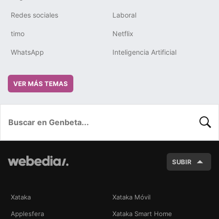
Redes sociales
Laboral
timo
Netflix
WhatsApp
Inteligencia Artificial
VER MÁS TEMAS
BUSC
SUBIR
Xataka
Xataka Móvil
Applesfera
Xataka Smart Home