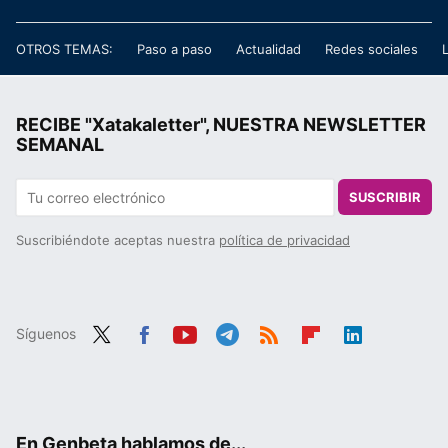
OTROS TEMAS:
Paso a paso
Actualidad
Redes sociales
RECIBE "Xatakaletter", NUESTRA NEWSLETTER
SEMANAL
SUSCRIBIR
Suscribiéndote aceptas nuestra
política de privacidad
Síguenos
Twit
Fac
You
Tele
RSS
Flip
Link
ter
ebo
tub
gra
boa
edIn
ok
e
m
rd
En Genbeta hablamos de...