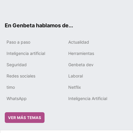
Twit
Fac
You
Tele
RSS
Flip
Link
ter
ebo
tub
gra
boa
edIn
ok
e
m
rd
En Genbeta hablamos de...
Paso a paso
Actualidad
Inteligencia artificial
Herramientas
Seguridad
Genbeta dev
Redes sociales
Laboral
timo
Netflix
WhatsApp
Inteligencia Artificial
VER MÁS TEMAS