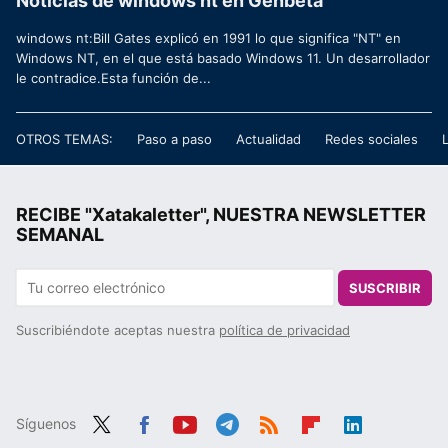
Noticias de windows nt en Genbeta
windows nt:Bill Gates explicó en 1991 lo que significa "NT" en
Windows NT, en el que está basado Windows 11. Un desarrollador
le contradice.Esta función de...
OTROS TEMAS:
Paso a paso
Actualidad
Redes sociales
RECIBE "Xatakaletter", NUESTRA NEWSLETTER
SEMANAL
SUSCRIBIR
Suscribiéndote aceptas nuestra
política de privacidad
Síguenos