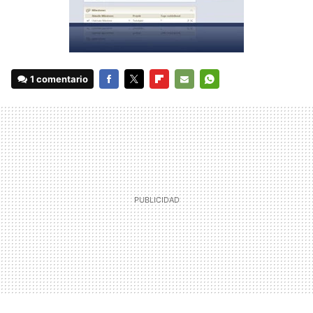
1 comentario
FACEBOOK
TWITTER
FLIPBOARD
E-
WHATSAPP
MAIL