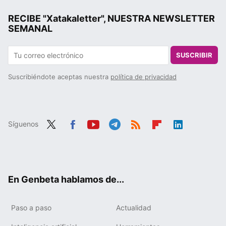
RECIBE "Xatakaletter", NUESTRA NEWSLETTER
SEMANAL
SUSCRIBIR
Suscribiéndote aceptas nuestra
política de privacidad
Síguenos
Twit
Fac
You
Tele
RSS
Flip
Link
ter
ebo
tub
gra
boa
edIn
ok
e
m
rd
En Genbeta hablamos de...
Paso a paso
Actualidad