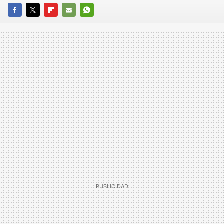
FACEBOOK
TWITTER
FLIPBOARD
E-
WHATSAPP
MAIL