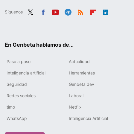
Síguenos
Twit
Fac
You
Tele
RSS
Flip
Link
ter
ebo
tub
gra
boa
edIn
ok
e
m
rd
En Genbeta hablamos de...
Paso a paso
Actualidad
Inteligencia artificial
Herramientas
Seguridad
Genbeta dev
Redes sociales
Laboral
timo
Netflix
WhatsApp
Inteligencia Artificial