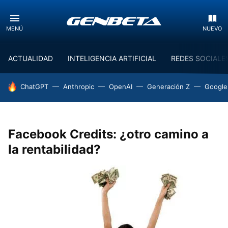
MENÚ
NUEVO
ACTUALIDAD
INTELIGENCIA ARTIFICIAL
REDES SOCIALE
HOY SE HABLA DE
ChatGPT
Anthropic
OpenAI
Generación Z
Google
Facebook Credits: ¿otro camino a
la rentabilidad?