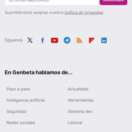
Suscribiéndote aceptas nuestra
política de privacidad
Síguenos
Twit
Fac
You
Tele
RSS
Flip
Link
ter
ebo
tub
gra
boa
edIn
ok
e
m
rd
En Genbeta hablamos de...
Paso a paso
Actualidad
Inteligencia artificial
Herramientas
Seguridad
Genbeta dev
Redes sociales
Laboral