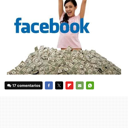
17 comentarios
FACEBOOK
TWITTER
FLIPBOARD
E-
WHATSAPP
MAIL