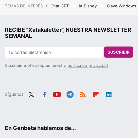
TEMAS DE INTERÉS
Chat GPT
IA Disney
Clave Windows
RECIBE "Xatakaletter", NUESTRA NEWSLETTER
SEMANAL
SUSCRIBIR
Suscribiéndote aceptas nuestra
política de privacidad
Síguenos
Twit
Fac
You
Tele
RSS
Flip
Link
ter
ebo
tub
gra
boa
edIn
ok
e
m
rd
En Genbeta hablamos de...