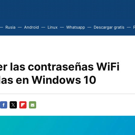
Rusia
Android
Linux
Whatsapp
Descargar gratis
P
r las contraseñas WiFi
as en Windows 10
FACEBOOK
TWITTER
FLIPBOARD
E-
MAIL