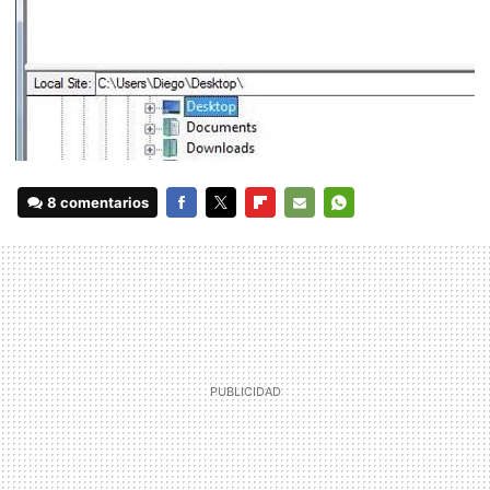
8 comentarios
FACEBOOK
TWITTER
FLIPBOARD
E-
WHATSAPP
MAIL