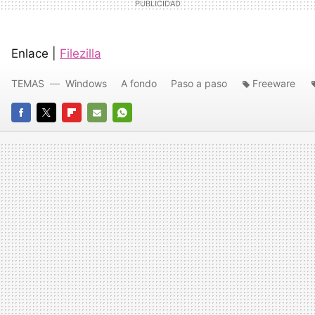
Enlace |
Filezilla
TEMAS
Windows
A fondo
Paso a paso
Freeware
FACEBOOK
TWITTER
FLIPBOARD
E-
WHATSAPP
MAIL