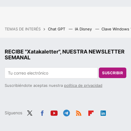
TEMAS DE INTERÉS
Chat GPT
IA Disney
Clave Windows
RECIBE "Xatakaletter", NUESTRA NEWSLETTER
SEMANAL
SUSCRIBIR
Suscribiéndote aceptas nuestra
política de privacidad
Síguenos
Twit
Fac
You
Tele
RSS
Flip
Link
ter
ebo
tub
gra
boa
edIn