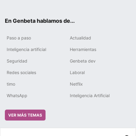
ter
ebo
tub
gra
boa
edIn
ok
e
m
rd
En Genbeta hablamos de...
Paso a paso
Actualidad
Inteligencia artificial
Herramientas
Seguridad
Genbeta dev
Redes sociales
Laboral
timo
Netflix
WhatsApp
Inteligencia Artificial
VER MÁS TEMAS