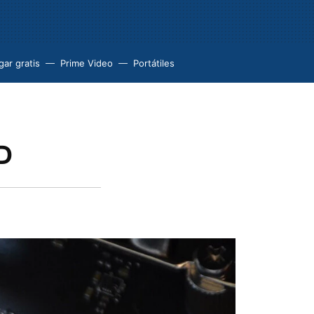
ar gratis
Prime Video
Portátiles
D