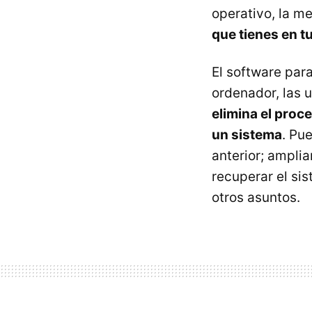
operativo, la me
que tienes en t
El software par
ordenador, las u
elimina el proc
un sistema
. Pu
anterior; amplia
recuperar el si
otros asuntos.