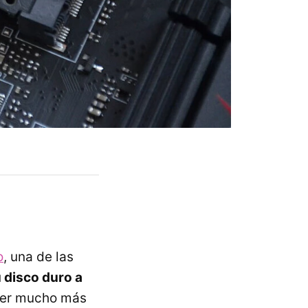
o
, una de las
u disco duro a
ser mucho más