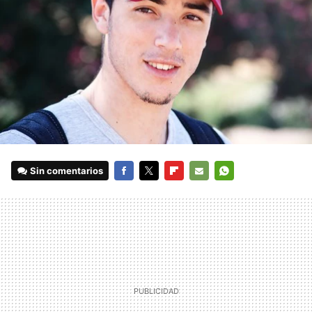
Sin comentarios
FACEBOOK
TWITTER
FLIPBOARD
E-
WHATSAPP
MAIL