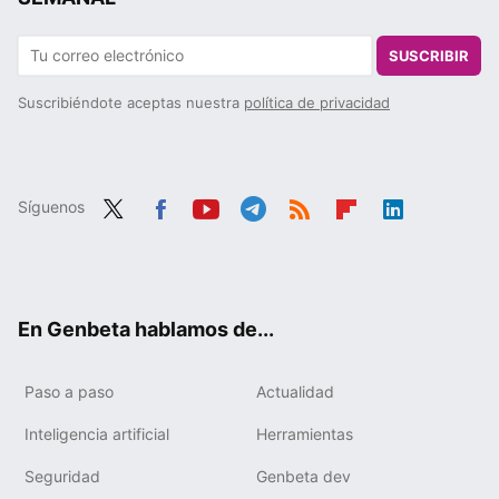
SUSCRIBIR
Suscribiéndote aceptas nuestra
política de privacidad
Síguenos
Twit
Fac
You
Tele
RSS
Flip
Link
ter
ebo
tub
gra
boa
edIn
ok
e
m
rd
En Genbeta hablamos de...
Paso a paso
Actualidad
Inteligencia artificial
Herramientas
Seguridad
Genbeta dev