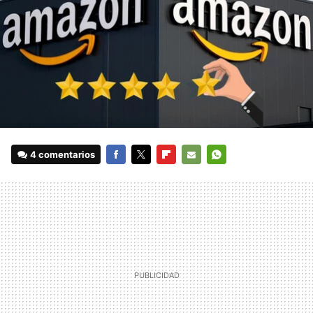
4 comentarios
FACEBOOK
TWITTER
FLIPBOARD
E-
WHATSAPP
MAIL