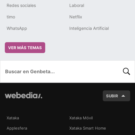
Redes sociales
Laboral
timo
Netflix
WhatsApp
Inteligencia Artificial
VER MÁS TEMAS
BUSC
SUBIR
Xataka
Xataka Móvil
Applesfera
Xataka Smart Home