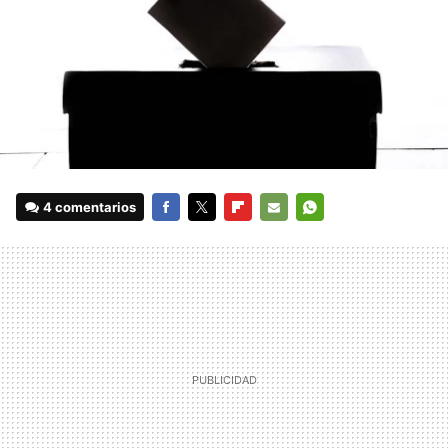
4 comentarios
FACEBOOK
TWITTER
FLIPBOARD
E-
WHATSAPP
MAIL