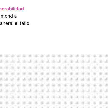
nerabilidad
edmond a
nera: el fallo