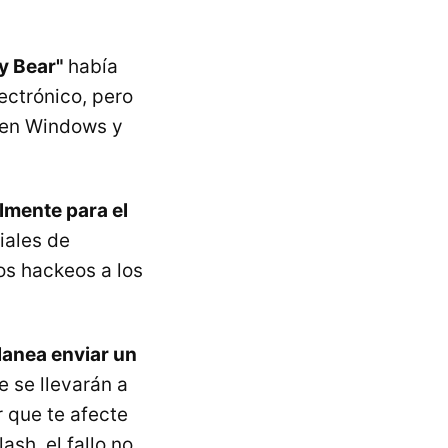
y Bear"
había
ectrónico, pero
d en Windows y
lmente para el
iales de
os hackeos a los
lanea enviar un
e se llevarán a
r que te afecte
ash, el fallo no