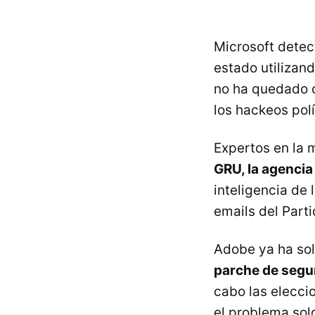
Microsoft dete
estado utilizan
no ha quedado c
los hackeos polí
Expertos en la 
GRU, la agencia 
inteligencia de
emails del Part
Adobe ya ha sol
parche de segu
cabo las elecci
el problema solo