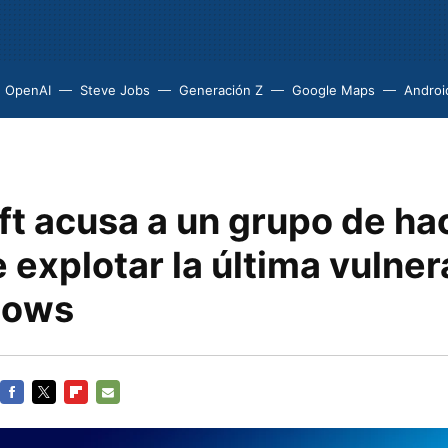
OpenAI
Steve Jobs
Generación Z
Google Maps
Androi
ft acusa a un grupo de ha
 explotar la última vulner
dows
FACEBOOK
TWITTER
FLIPBOARD
E-
MAIL