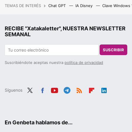
TEMAS DE INTERÉS
Chat GPT
IA Disney
Clave Windows
RECIBE "Xatakaletter", NUESTRA NEWSLETTER
SEMANAL
SUSCRIBIR
Suscribiéndote aceptas nuestra
política de privacidad
Síguenos
Twit
Fac
You
Tele
RSS
Flip
Link
ter
ebo
tub
gra
boa
edIn
ok
e
m
rd
En Genbeta hablamos de...