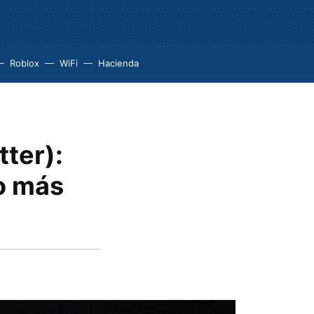
Roblox
WiFi
Hacienda
tter):
o más