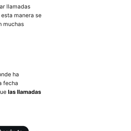
zar llamadas
e esta manera se
n muchas
onde ha
a fecha
que
las llamadas