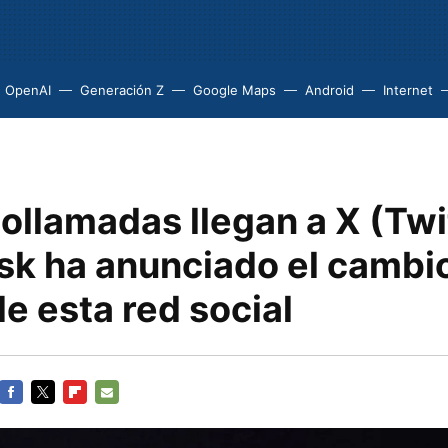
OpenAI
Generación Z
Google Maps
Android
Internet
ollamadas llegan a X (Twi
sk ha anunciado el cambi
de esta red social
FACEBOOK
TWITTER
FLIPBOARD
E-
MAIL