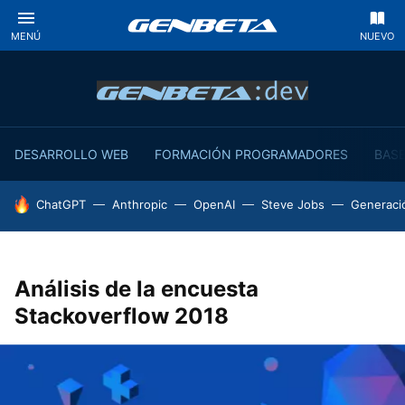
MENÚ
NUEVO
DESARROLLO WEB
FORMACIÓN PROGRAMADORES
BASE
HOY SE HABLA DE
ChatGPT
Anthropic
OpenAI
Steve Jobs
Generaci
Análisis de la encuesta
Stackoverflow 2018