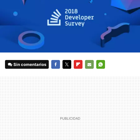
Sin comentarios
FACEBOOK
TWITTER
FLIPBOARD
E-
WHATSAPP
MAIL