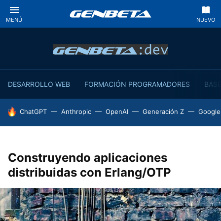
MENÚ
NUEVO
DESARROLLO WEB
FORMACIÓN PROGRAMADORES
BASE
HOY SE HABLA DE
ChatGPT
Anthropic
OpenAI
Generación Z
Google
Construyendo aplicaciones
distribuidas con Erlang/OTP