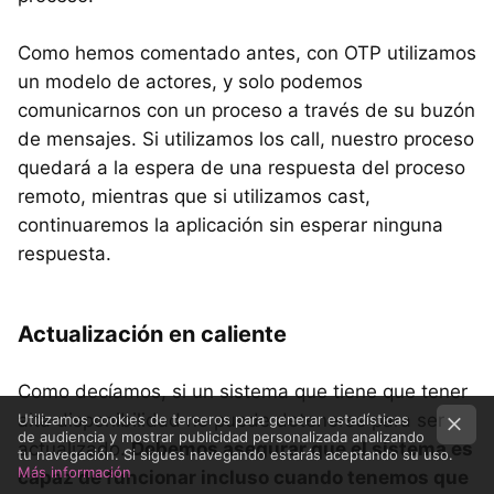
Como hemos comentado antes, con OTP utilizamos
un modelo de actores, y solo podemos
comunicarnos con un proceso a través de su buzón
de mensajes. Si utilizamos los call, nuestro proceso
quedará a la espera de una respuesta del proceso
remoto, mientras que si utilizamos cast,
continuaremos la aplicación sin esperar ninguna
respuesta.
Actualización en caliente
Como decíamos, si un sistema que tiene que tener
alta disponibilidad no puede detenerse para ser
Utilizamos cookies de terceros para generar estadísticas
de audiencia y mostrar publicidad personalizada analizando
actualizado.
Debemos asegurar que el sistema es
tu navegación. Si sigues navegando estarás aceptando su uso.
Más información
capaz de funcionar incluso cuando tenemos que