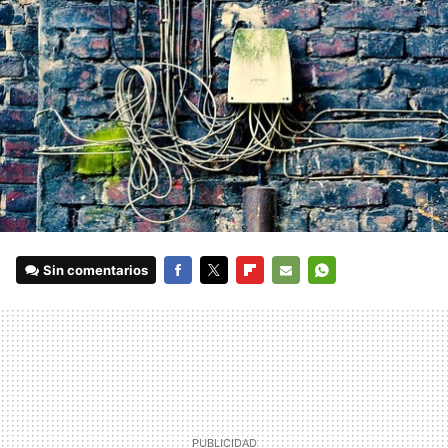
Sin comentarios
FACEBOOK
TWITTER
FLIPBOARD
E-
WHATSAPP
MAIL