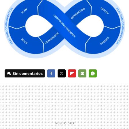
Sin comentarios
FACEBOOK
TWITTER
FLIPBOARD
E-
WHATSAPP
MAIL