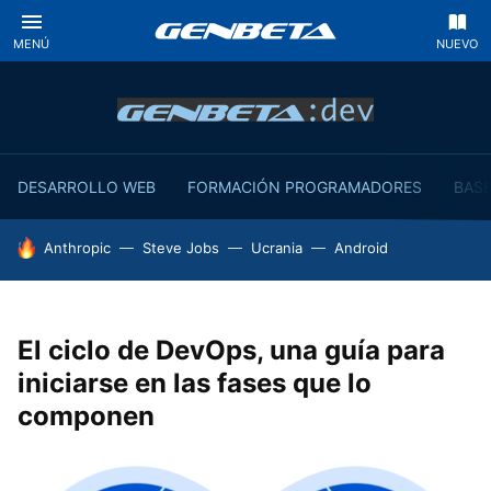
MENÚ
NUEVO
DESARROLLO WEB
FORMACIÓN PROGRAMADORES
BASE
HOY SE HABLA DE
Anthropic
Steve Jobs
Ucrania
Android
El ciclo de DevOps, una guía para
iniciarse en las fases que lo
componen