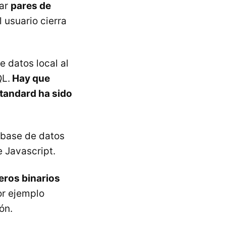
nar
pares de
 usuario cierra
 datos local al
QL.
Hay que
tandard ha sido
base de datos
 Javascript.
eros binarios
or ejemplo
ón.