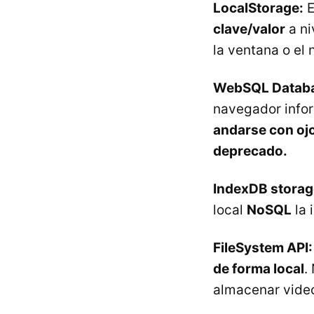
LocalStorage:
E
clave/valor
a ni
la ventana o el
WebSQL Datab
navegador infor
andarse con ojo
deprecado
.
IndexDB storag
local
NoSQL
la 
FileSystem API:
de forma local
.
almacenar video